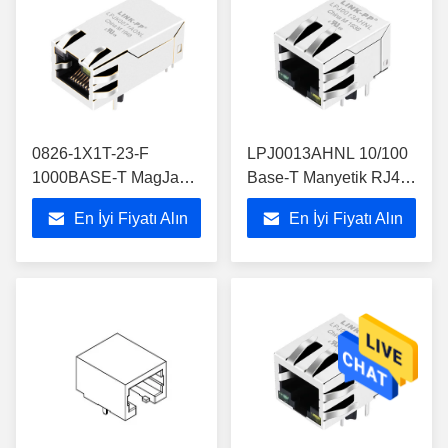
0826-1X1T-23-F
LPJ0013AHNL 10/100
1000BASE-T MagJack
Base-T Manyetik RJ45
1x1 Tab-Up RJ45
LED'li Konnektör
En İyi Fiyatı Alın
En İyi Fiyatı Alın
ICM'leri OG/Y LED ile