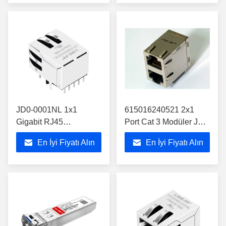
JD0-0001NL 1x1
615016240521 2x1
Gigabit RJ45
Port Cat 3 Modüler Jak
Konnektör, Manyetik ve
Yatay Korumalı RJ45
En İyi Fiyatı Alın
En İyi Fiyatı Alın
LED'li