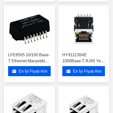
LFE8505 10/100 Base-
HY911130AE
T Ethernet Manyetikler
1000Base-T RJ45 Yeşil
Tek Bağlantı Noktalı
Sarı LED ile manyetik
En İyi Fiyatı Alın
En İyi Fiyatı Alın
SMT LAN
Jack
Transformatörü