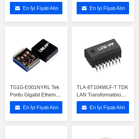
Tek Portlu SMD LAN
İzolasyon Modülü
En İyi Fiyatı Alın
En İyi Fiyatı Alın
Manyetik
350μH 1CT:1CT
TG1G-E001NYRL Tek
TLA-8T104WLF-T TDK
Portlu Gigabit Ethernet
LAN Transformatörü
Transformer SMD
10/100BASE-TX
En İyi Fiyatı Alın
En İyi Fiyatı Alın
Montajı
Otomotiv SMD