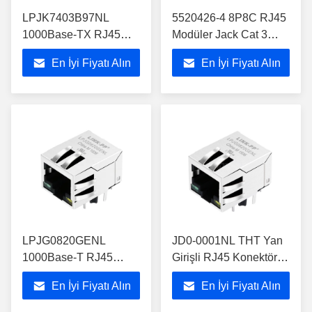
LPJK7403B97NL
5520426-4 8P8C RJ45
1000Base-TX RJ45
Modüler Jack Cat 3
MagJack Endüstriyel
Düz açılı delik
En İyi Fiyatı Alın
En İyi Fiyatı Alın
Sınıflı
LPJG0820GENL
JD0-0001NL THT Yan
1000Base-T RJ45
Girişli RJ45 Konektörü,
Konnektör, Manyetikli
1000BASE-T
En İyi Fiyatı Alın
En İyi Fiyatı Alın
1x1 THT MagJack
Manyetikli