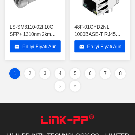
LS-SM3110-02I 10G
48F-01GYD2NL
SFP+ 1310nm 2km
1000BASE-T RJ45
DOM Çift Yönlü LC
Manyetik Jak Tek Portlu
En İyi Fiyatı Alın
En İyi Fiyatı Alın
SMF Modülü
Delikten Geçirmeli
1
2
3
4
5
6
7
8