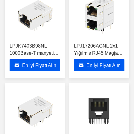
LPJK7403B98NL
LPJ17206AGNL 2x1
1000Base-T manyetik
Yığılmış RJ45 Magjack
ile düşük profilli RJ45
10/100Base-T, EMI
En İyi Fiyatı Alın
En İyi Fiyatı Alın
konektörü
Sekmeli