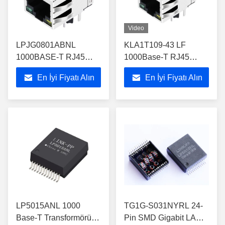
Video
LPJG0801ABNL
KLA1T109-43 LF
1000BASE-T RJ45
1000Base-T RJ45
Manyetik Jak 1×1
Magjack Maçı
En İyi Fiyatı Alın
En İyi Fiyatı Alın
LED'li MagJack
ATMEGA88PV-10MUR
IC
LP5015ANL 1000
TG1G-S031NYRL 24-
Base-T Transformörü
Pin SMD Gigabit LAN