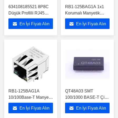
634108185521 8P8C
RB1-125BAG1A 1x1
Düşük Profilli RJ45
Korumalı Manyetik
Konnektör CAT 3 SMT
RJ45 Jak, LED
En İyi Fiyatı Alın
En İyi Fiyatı Alın
Modüler Jak
10/100Base-T'li
RB1-125BAG1A
QT48A03 SMT
10/100Base-T Manyetik
100/1000 BASE-T Çift
RJ45 Konnektör,
Bağlantı Noktalı
En İyi Fiyatı Alın
En İyi Fiyatı Alın
Transformatörlü
Transformatör Manyetik
Modülü