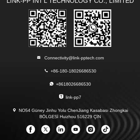
LINK-PP INT'L TECHNOLOGY CO., LIMITED
Connectivity@link-pptech.com
+86-180-18026686530
+8618026686530
link-pp7
NO54 Güney Jinhu Yolu ChenJiang Kasabası Zhongkai
BÖLGESİ Huizhou 516229 ÇİN