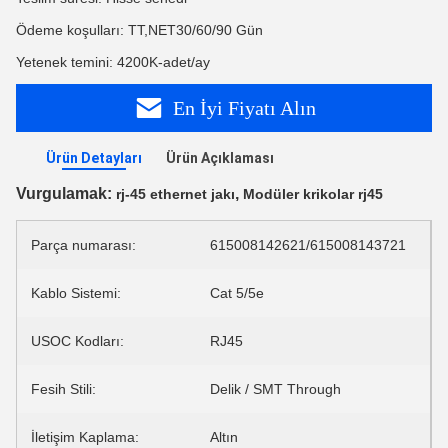
Ödeme koşulları: TT,NET30/60/90 Gün
Yetenek temini: 4200K-adet/ay
En İyi Fiyatı Alın
Ürün Detayları
Ürün Açıklaması
Vurgulamak:
,
rj-45 ethernet jakı
Modüler krikolar rj45
Parça numarası:
615008142621/615008143721
Kablo Sistemi:
Cat 5/5e
USOC Kodları:
RJ45
Fesih Stili:
Delik / SMT Through
İletişim Kaplama:
Altın