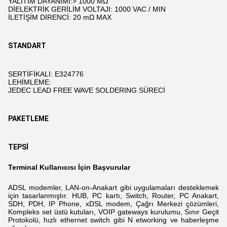
YALITIM DAYANIMI:> 1000 MΩ
DİELEKTRİK GERİLİM VOLTAJI: 1000 VAC / MIN
İLETİŞİM DİRENCİ: 20 mΩ MAX
STANDART
SERTİFİKALI: E324776
LEHİMLEME:
JEDEC LEAD FREE WAVE SOLDERING SÜRECİ
PAKETLEME
TEPSİ
Terminal Kullanıcısı İçin Başvurular
ADSL modemler, LAN-on-Anakart gibi uygulamaları desteklemek
için tasarlanmıştır.
HUB, PC kartı, Switch, Router, PC Anakart,
SDH, PDH, IP Phone, xDSL modem,
Çağrı Merkezi çözümleri,
Kompleks set üstü kutuları, VOIP gateways kurulumu, Sınır Geçit
Protokolü, hızlı ethernet switch
gibi
N
etworking ve haberleşme