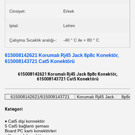
Cinsiyet:
Erkek
Iptal:
Lehim
Çalışma Sıcaklık aralığı-:
-40 ° C ile + 80 ° C
615008142621 Korumalı Rj45 Jack 8p8c Konektör,
615008143721 Cat5 Konektörü
615008142621 Korumalı Rj45 Jack 8p8c Konektör,
615008143721 Cat5 Konektörü
615008142621/615008143721
Korumalı Rj45 Jack
8p8c B
Kategori
♦ Cat5 dişi konnektör
5 Cat5 bağlantı şeması
Board PC kartı konektörleri