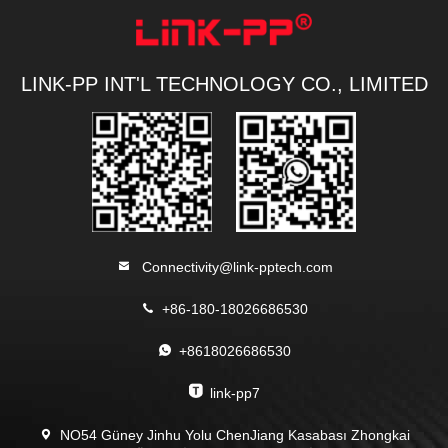
LINK-PP INT'L TECHNOLOGY CO., LIMITED
Connectivity@link-pptech.com
+86-180-18026686530
+8618026686530
link-pp7
NO54 Güney Jinhu Yolu ChenJiang Kasabası Zhongkai