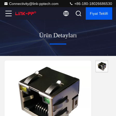
Connectivity@link-pptech.com
+86-180-18026686530
Fiyat Teklifi
Ürün Detayları