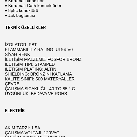
♦ Korumalı konektör
♦ Korumalı Cat5 konnektörleri
♦ 8p8c konektörü
♦ Jak bağlantısı
TEKNİK ÖZELLİKLER
İZOLATÖR: PBT
FLAMMABILITY RATING: UL94-V0
SİYAH RENK
İLETİŞİM MALZEME: FOSFOR BRONZ
İLETİŞİM TİPİ: STAMPED
İLETİŞİM PLATİNG: ALTIN
SHIELDING: BRONZ NI KAPLAMA
KALİTE SINIFI: 500 MATERYALLER
ÇEVRE
ÇALIŞMA SICAKLIĞI: -40 TO 85 ° C
UYGUNLUK: BEDAVA VE ROHS
ELEKTRİK
AKIM TARZI: 1.5A
ÇALIŞMA VOLTAJI: 120VAC