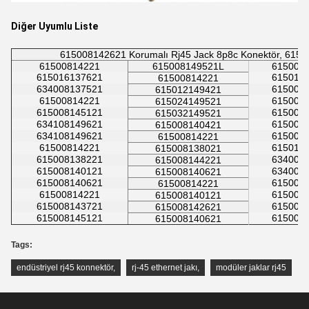
Diğer Uyumlu Liste
615008142621 Korumalı Rj45 Jack 8p8c Konektör, 615
61500814221
615008149521L
615008
615016137621
615016
61500814221
634008137521
615008
615012149421
61500814221
615008
615024149521
615008145121
615008
615032149521
634108149621
615008
615008140421
634108149621
615008
61500814221
61500814221
615016
615008138021
615008138221
634008
615008144221
615008140121
634008
615008140621
615008140621
615008
61500814221
61500814221
615008
615008140121
615008143721
615008
615008142621
615008145121
615008
615008140621
Tags:
endüstriyel rj45 konnektör
,
rj-45 ethernet jakı
,
modüler jaklar rj45