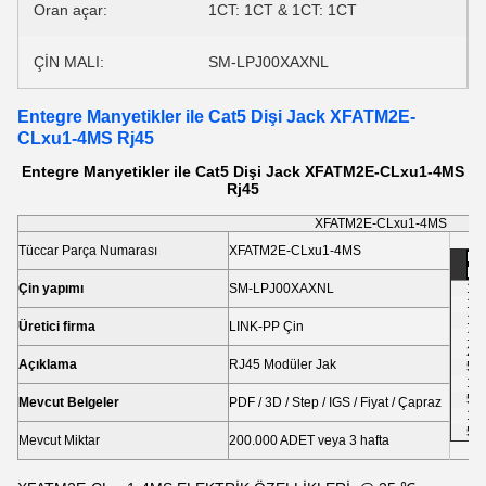
Oran açar:
1CT: 1CT & 1CT: 1CT
ÇİN MALI:
SM-LPJ00XAXNL
Entegre Manyetikler ile Cat5 Dişi Jack XFATM2E-
CLxu1-4MS Rj45
Entegre Manyetikler ile Cat5 Dişi Jack XFATM2E-CLxu1-4MS
Rj45
XFATM2E-CLxu1-4MS
Tüccar Parça Numarası
XFATM2E-CLxu1-4MS
Fiy
Mol
Çin yapımı
SM-LPJ00XAXNL
1-5
10
10
Üretici firma
LINK-PP Çin
1,0
2,
Açıklama
RJ45 Modüler Jak
50
10
50
Mevcut Belgeler
PDF / 3D / Step / IGS / Fiyat / Çapraz
10
50
Mevcut Miktar
200.000 ADET veya 3 hafta