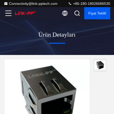
Connectivity@link-pptech.com
+86-180-18026686530
Fiyat Teklifi
Ürün Detayları