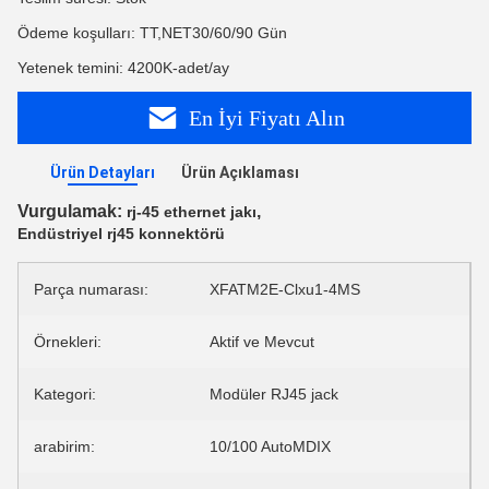
Ödeme koşulları: TT,NET30/60/90 Gün
Yetenek temini: 4200K-adet/ay
En İyi Fiyatı Alın
Ürün Detayları
Ürün Açıklaması
Vurgulamak:
,
rj-45 ethernet jakı
Endüstriyel rj45 konnektörü
Parça numarası:
XFATM2E-Clxu1-4MS
Örnekleri:
Aktif ve Mevcut
Kategori:
Modüler RJ45 jack
arabirim:
10/100 AutoMDIX