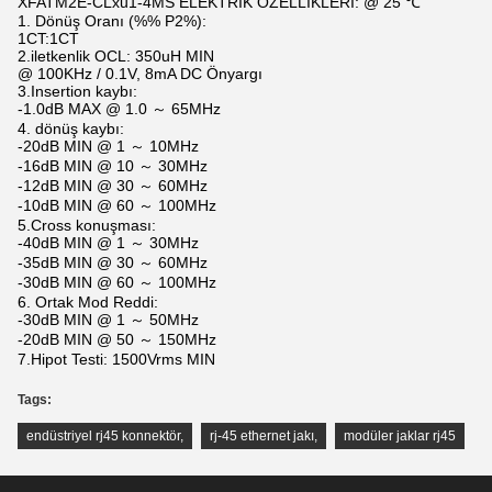
XFATM2E-CLxu1-4MS ELEKTRİK ÖZELLİKLERİ: @ 25 ℃
1. Dönüş Oranı (%% P2%):
1CT:1CT
2.iletkenlik OCL: 350uH MIN
@ 100KHz / 0.1V, 8mA DC Önyargı
3.Insertion kaybı:
-1.0dB MAX @ 1.0 ～ 65MHz
4. dönüş kaybı:
-20dB MIN @ 1 ～ 10MHz
-16dB MIN @ 10 ～ 30MHz
-12dB MIN @ 30 ～ 60MHz
-10dB MIN @ 60 ～ 100MHz
5.Cross konuşması:
-40dB MIN @ 1 ～ 30MHz
-35dB MIN @ 30 ～ 60MHz
-30dB MIN @ 60 ～ 100MHz
6. Ortak Mod Reddi:
-30dB MIN @ 1 ～ 50MHz
-20dB MIN @ 50 ～ 150MHz
7.Hipot Testi: 1500Vrms MIN
Tags:
endüstriyel rj45 konnektör
,
rj-45 ethernet jakı
,
modüler jaklar rj45