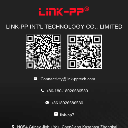
LINK-PP INT'L TECHNOLOGY CO., LIMITED
Connectivity@link-pptech.com
+86-180-18026686530
+8618026686530
link-pp7
NO54 Güney Jinhu Yolu ChenJiang Kasabası Zhongkai